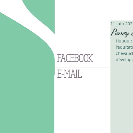
11 juin 202
Poney c
Huuuu co
l'équitat
chevauch
FACEBOOK
développe
E-MAIL