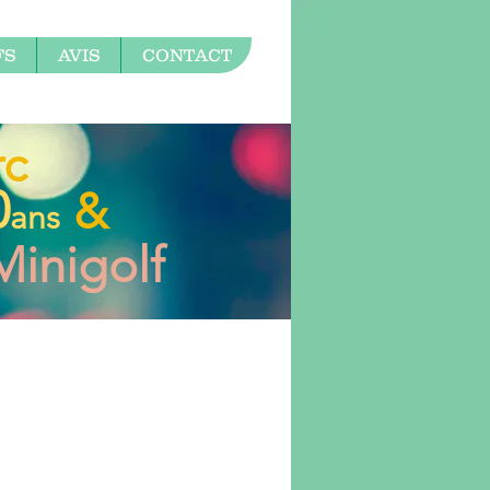
FS
AVIS
CONTACT
rc
0
&
ans
Minigolf