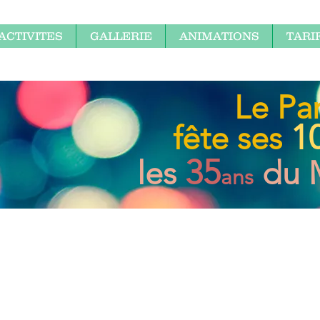
ACTIVITES
GALLERIE
ANIMATIONS
TARI
Le Pa
1
fête ses
35
les
du 
ans