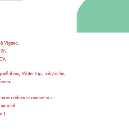
 à Vignec.
19h.
CV.
gonflables, Water tag, Labyrinthe,
ferme...
ois ateliers et animations :
 musical...
e !