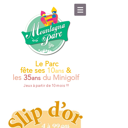
Le Parc
fête ses
10
&
ans
les
35
du Minigolf
ans
Jeux à partir de 10 mois !!!